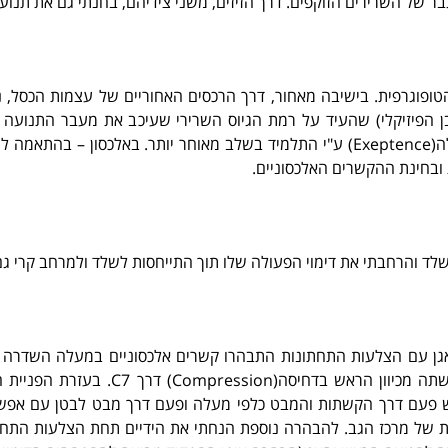
ר של השרירים הזוקפים. דרך הזיזים, משני צידיהם, בחנתי גם את תנוע
טופוגרפית. בישיבה מאחור, דרך הרכסים האחוריים של עצמות הכסל,
 הפיזיקלי) שהעיד על רמת הגיוס השרירי שעיכב את מעבר התנועה 
כתנועת התייחסות(Reference Movement), שתשקף קבלה(Exeptence) ע"י התלמיד בשלב 
ד והרחבתי את דימוי הפעולה שלו תוך התייחסות לשלד ולמרחב קרי ג
גן עם הצלעות התחתונות התבהרו קשרים אלכסוניים במעלה השדרה לכ
המשכיות התנועה לאורך עמוד השדרה. הב
ש פעם דרך הקשתות והמבט כלפי מעלה ופעם דרך מבט לבטן עם אפשרו
 של מרכז הגב. להבהרה נוספת הנחתי את הידיים תחת הצלעות התחת