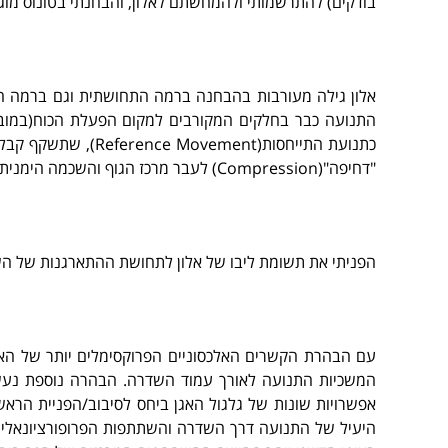
בודקים) להתרשמותי ולהמחשתם לאלון, והבחנתי בטונוס מוגב
אלון גילה מעורבות בהבחנה ברמה התחושתית וגם ברמה ה
התנועה כבר בחלקים המקורבים למקום הפעלת הכוח(במובן
"דחיפה"(Compression) לעבר מרכז הגוף והשכמה הימנית ובחינת ההקשרים האלכסוניים.
הפניתי את תשומת ליבו של אלון לתחושת ההתארגנות של השל
עם הבהרת הקשרים האלכסוניים הפרוקסימלים יותר של הא
אפשרויות שונות של גלגול האגן ביחס לסיבוב/הפניית הרא
היעיל של התנועה דרך השדרה והשתתפות הפרופורציונאלית