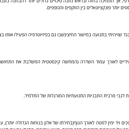
רפי, אך התמיכה בחזה ובראש נתנה סיכויים גדולים יותר להבחנה בעב
ם יותר פונקציונאלים בין הזוקפים והכופפים.
 שזיהיתי בתנועה במישור החיצי(שבו גם בפיזיוטרפיה הפעילו אותו בצ
יים לאורך עמוד השדרה (המחשה קינסטטית המשלבת את התחושה/מג
ות לגבי מרבית התבניות התנועתיות המורגלות של התלמיד.
יד ימין למטה לאורך הגוף(בחירתו של אלון בנוחות הגדולה יותר), עבר