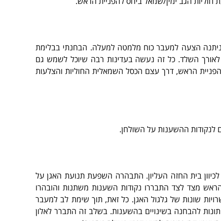
ת חוליות הגב ימין/שמאל ביחס להפניית הראש.
 ניתנה הצעה למעבר כוח מלמטה למעלה. הבחנתי בבלימת
לאורך השלד. כל זה נעשה בעדינות רבה שיוכל לשמש גם
מאוחר יותר. באלכסון – בהתאמה להפניית הראש, דרך עצם הכסל השמאלית החוליות והצלעות
ם לנקודות ההשענות על השולחן.
יוון בית החזה העליון. התבהרה השפעת תנועת האגן על
הרה נוספת נעשתה מכיוון הראש בדחיסה(Compression) דרך C7. בעזרת הפניית הראש מצד לצד התבררו נקודות השענות משתנות והובהרו
יות שונות של גלגול האגן. כל זאת, תוך שימת לב למעבר
ונות להבחנה בשינויים בהשענות. בשלב זה התברר לאלון