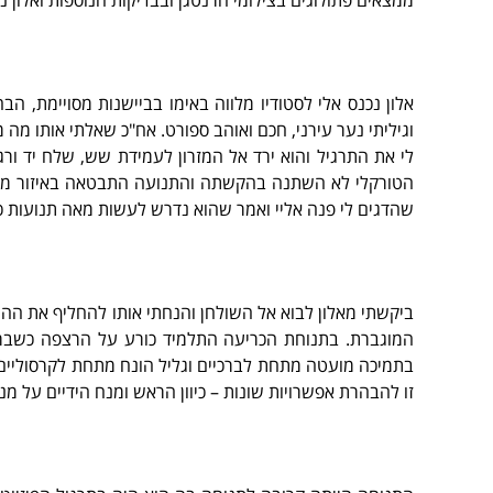
ממצאים פתולוגים בצילומי הרנטגן ובבדיקות הנוספות ואלון נ
אלון נכנס אלי לסטודיו מלווה באימו בביישנות מסויימת, הב
וגיליתי נער עירני, חכם ואוהב ספורט. אח"כ שאלתי אותו מה 
לי את התרגיל והוא ירד אל המזרון לעמידת שש, שלח יד ור
הטורקלי לא השתנה בהקשתה והתנועה התבטאה באיזור מוגב
שהדגים לי פנה אליי ואמר שהוא נדרש לעשות מאה תנועות כא
ביקשתי מאלון לבוא אל השולחן והנחתי אותו להחליף את הה
המוגברת. בתנוחת הכריעה התלמיד כורע על הרצפה כשברכי
בתמיכה מועטה מתחת לברכיים וגליל הונח מתחת לקרסוליים. 
זו להבהרת אפשרויות שונות – כיוון הראש ומנח הידיים על מ