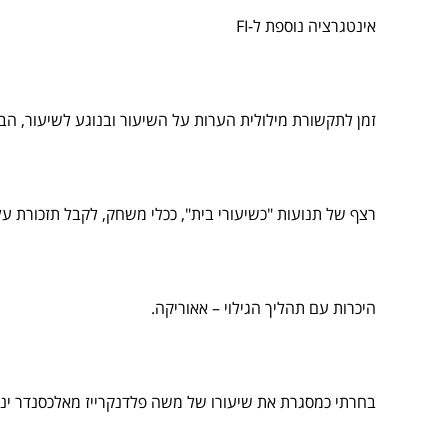
אינטגרציה נוספת ל-FI
זמן לתקשורת מילולית הערות על השיעור ובנוגע לשיעור, הב
רצף של תנועות "כשיעורי בית", ככלי משחק, לקבל תזכורת על
היכרות עם תהליך הגילוי – אאוריקה.
בחרתי כמסגרת את שיעורו של משה פלדנקרייז מאלכסנדר ינאי 1L2T30 – גלגול באחיזת השוק על הצד, מתוך מחשבה על העמקת הקשר בין הראש והאגן והשימוש האפשרי בגב