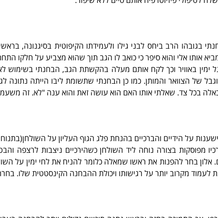
שלח לטיפולי פיזיוטרפיה אותם סיים ללא שיפור.
חנתי בגובהו הרב ביחס לבני גילו ולעמידתו הקיפוטית בסיגנונה, בראשי
מביא אותו אלי והוא סיפר כי כואב לו הגב תוך שהוא מצביע על חלקו התחת
גל ימין באוויר וכך לקח אותם מעלה בהקשתת הגב, הבחנתי בשימוש לא 
ל של הצוואר והמותן. כמו כן הבחנתי שתשומת ליבו הייתה נתונה לג
לה בכל צד. שאלתי אותו האם הוא עושה זאת והוא ענה "לא. זה משעמם!
ישענות על הידיים והברכיים בהנחת פלג הגוף העליון על השולחן(בתנו
ו מפוסקות בצורה נוחה ליד השולחן כשהירכיים ניצבות לרצפה והבטן
אלון בחר להפנות את ראשו שמאלה כלומר להניח את לחי ימין על השול
נת לעמוד מקרוב יותר על רגישותו ויכולת ההבחנה הקינסטטית שלו. בחרת