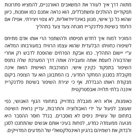
מתווה דרך איך לעורר את המשאבים האורגניים, להמציא פתרונות
תפקודיים ההולכים ומשתכללים, הוא נראה אמנם כמו אומנות, כיוון
שהוא כל כך אישי, מגוון באינדיוידואליות, לא צפוי ויצירתי. אפילו אם
הלומד בשיטת פלדנקרייז מונחה צעד צעד בתהליך
המזכיר למוח איך לחדש תפיסתו ולהשתפר הרי אותו אדם מתיחס
לשיפורו כחוויתו הבלעדית שהוא עצמו הרוויח במעורבותו המלאה
ע"י יישום התהליך. כמו אבקת הפרחים שהופכת לדבש רק אחרי
שהדבורה לועסת אותה ומעבירה אותה דרך המערכת שלה נתפס
השיפור בתפקוד כקינין אישי. המורכבות האישית הזאת אינה
מקובלת בסגנון המחקר המדעי, בו המתבונן הוא עד הצופה ביקום
מנקודת ראותו הנבדלת. אף כי יצירת השיפור בשיטת פלדנקרייז
איננה בלתי תלויה ואבסטרקטית
כאומנות, אלא היא מוגבלת במדוייק בתחומי הגוף האנושי, כפי
שעוצב לפעול על ידי האבולוציה והתרבות, עדיין נראית השיטה
בתחום של עשיית ניסים לא מוסברים. בגלל חוסר ההסבר היא
מנועה ממעמדה כמדע, לפחות בעיני אותם אנשים שהתחנכו לסנן
ולבדוק את רשמיהם בהגיון האינטלקטואלי של המדעים המדוייקים.