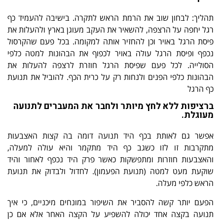
תהליך: לבחון שוב את הרמת הראש לתקרה. בישיבה להעמיד כף
רגל יחפה על הרצפה, להשאיר את העקב מעוגן בארץ ולהעלות את
פיסת הרגל באויר וכן להחזיר אותה למקומה. בכל פעם שהקרסול
נכפף ופיסת הרגל עולה באויר לכפוף את הבהונות למטה כלפי
הסולייה. לכל פעם שפיסת הרגל חוזרת לרצפה להעלות את
הבהונות כלפי הפנים ולנחות רק על כרית הכף. להוביל את תנועת
כף הרגל
ברציפות ללא לחץ מיותר ולחבר את המעברים לתנועה
מעוגלת.
אפשר גם לאותת בכף היד תנועה דומה בה קצות האצבעות
מתקרבות זו לזו כשגב כף היד מתקמר והיא עולה למעלה,
והאצבעות חוזרות ומתפשקות כאשר פרק היד נכפף לאחור והיד
שוקעת מעט למטה (תנועת הפעמון). לחדול ולבדוק את תנועת
הראש כלפי מעלה.
הפעם יותר קשה להסביר את השיפור במונחים מיכניים, כי איך
תנועה בקצה אחד יכולה להשפיע על הקצה האחר אלא אם כן