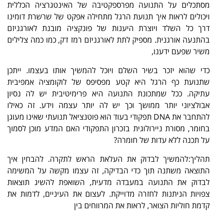
מסתכלים על התנועה מפרספקטיבה של האינטגרציה הכללית
ויכולים לראות איך תנועת הרגל מתחילה אפקט של שרשרת דומינו
דרך כל השלד ויוצרת היענות של פונקציה מובנת לאורגניזם
בהתנעה אורגנית. מספיק לתת לאורגניזם רמז דק, כמו כמה צלילים
משיר שפעם ידענו,
כדי שהוא יזכר בשיר השלם ויוכל להמשיך אותו בעצמו. ייתכן
שתנועת כף הרגל היא קטע מפסיפס של לוקומציה אמפיבית
עתיקה. ככל שמתכונת התנועה היא פרימיטיבית יש לה נסיון
אבולציוני יותר ממושך וכך יש לה יותר עצמה וידע. זה כאילו
להתחבר את DNA תפקודי בעוד הוא פוטנציאל תנועתי שאינו מעוגן
בחומר, מסורת ניירולוגית בזכרון התפקודי האם המדע מוכן לסמוך
על תכנה ללא עדות של חומרה?
תהליך:להמשיך לבדוק את העלאת הראש לתקרה. להבחין איך
התוצאה משתנה תוך כדי הבדיקה, זה עצמו מקשה על המשימה
לבדוק את התנועה במעבדה מדעית, השואפת להשיג תוצאות
צפויות הניתנות לחזרה מדוייקת. לעצום את העיניים, לדמות את
קדמת חוליות הצואר, לראות את המרווחים בין