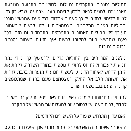
החוליות נסגרים ומתקרבים זה לזה. לחוש מה התנועה הנובעת
מארגון זה ולהניח לראש לרכון קדימה מעט שבמעט, שבא רק כדי
לציית לדימוי. לחזור על כך פעמים אחדות. בכל פעם שהראש מורכן
והחוליות מפנים מתקרבות ומצטמצמות זו לזו, לראות שמאחורי
העורף זיזי החוליות האחוריים מתפרסים ומתרחקים זה מזה. בכל
פעם שהראש חוזר למקומו לראות איך הזיזים מאחור נסגרים
ונכנסים זה בזה
ומלפנים המרווחים בין החוליות גדלים. להמשיך כך ומידי כמה
תנועות לעבור ולהתיחס לחוליות נוספות במורד השדרה. לקחת את
הזמן הדרוש לאיתור הדימוי, ולעשות תנועות מזעריות בלבד. לזהות
את תשומת הלב אל החלק המצטמצם פעם בחזית שמתכופפים
קדימה ופעם בגב כשמתיישרים.
להבחין בהתרווחות שמנגד כאילו זו תוצאה פסיבית שקורת מאליה.
לחדול, לנוח מעט ואז לנסות שוב להעלות את הראש אל התקרה.
האם עדיין מתרחש שיפור על השיפורים הקודמים?
ההסבר לשיפור הזה הוא אולי הכי פחות חמרי שכן הפעלנו בו כמעט