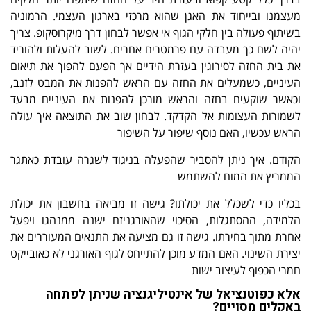
מעצמנו ובייחוד את האגן שהוא מרכזי בארגון העצמי. הרמוניה
בשיתוף פעולה בין חלקי הגוף אי אפשר לבחון דרך מיקרוסקופ. צריך
יהיה לשם כך מעבדה עם פרמטרים אחרים. לשוב להעלות ולהוריד
את בית החזה לסירוגין בעזרת הידיים אך הפעם להפוך את תיאום
העיניים, כשמעלים את החזה עם הראש להפנות את המבט לזנב,
וכאשר שוקעים בחזה והראש מורכן להפנות את העיניים מבעד
לשמורות העצומות אל הקדקד. לבחון שוב את התוצאה איך עולה
הראש עכשיו, האם נוסף שיפור על השיפור
הקודם. איך ניתן להסביר שהפעלה בניגוד לשגרה עובדת כאתגר
הממריץ את המוח להשתמש
בכליו כדי לשכלל את יכולתו? גישה זו מביאה בחשבון את יכולת
הלמידה, ההסתגלות, הסיכוי שהאורגניזם ישנה ממנהגו ויפעל
אחרת מתוך בחירתו. גישה זו גם מציעה את התנאים המעוררים את
יצירת השינוי. האם המדע מוכן להתייחס לגוף האורגני לא כאובייקט
חמרי הכפוף לעיצוב ישות
אלא כפוטנציאל של אינטיליגנציה שניתן לפתחה
באקלים מסויים?