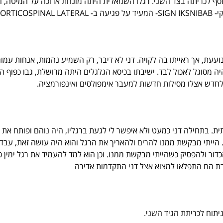
סף לכריתה בצד השני. רגלו השמאלית היתה מונחת ארוכה על המיטה, ובה
CORTI
 ומתנועעת, אך ראייתו בה לקויה. דני לא דיבר, רק השמיע נהמות, אנחות 
 מסוגל לאכול לבד. ישיבתו בכיסא הגלגלים היתה מרושלת, גבו כפוף הצי
לחדש אצלו מסילות חדשות למעבר אימפולסים ואינפורמציה.
. בתחילה דני כמעט ולא איפשר לי לגעת ברגליו, היה נוהם ופותח את עי
ייתי מבקשת ממנו להרים ולהאריך את הרגל והוא היה עושה זאת, עבדתי א
הכדור ולהפסיק כשהייתי מבקשת ממנו. וכן הוא למד להעמיד את רגל ימין
רת הם התפלאו למצוא אצל דני התקדמות אדירה
ניתוח לכריתת הגיד השני.