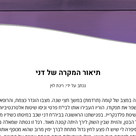
תיאור המקרה של דני
נכתב על ידי: רינת לוין
ם, נפגע במוחו והיה במצב של קומה (תרדמת) במשך חצי שנה. מצבו הוגדר כצמח, ו
 את תפקודו. הוריו העבירו אותו לבי"ח פרטי וניסו שיטות אלטרנטיביות 
ת פלדנקרייז. בפגישתנו הראשונה בביה"ח דני שכב במיטתו כשידיו מוצלבו
 הבטן, והזוית שבין השוק לירך היתה קטנה מאוד. רגל זו נטתה שמאלה 
רה לי שיש לו פצע לחץ גדול מתחת לברך ימין מרוב שהוא מכופף אותה כ