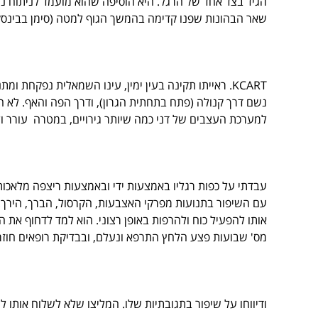
הגיד בצד אחד של הרגל. היא הוסיפה שהוא מועמד לניתוח נו
שאר הבהונות שפנו קדימה בהמשך הגוף למטה (סימן בבינסקי- SIGN IKSNIBAB- המעיד על פגיעה ב- COSPINAL LATERAL
KCART. ראייתו תקינה בעין ימין, עינו השמאלית נפקחת
נשם דרך קנולה (פתח בתחתית הגרון), ודרך הפה והאף. לא היה
למערכת העצבים של דני כמה שיותר גירויים, במטרה עורר ו
עבדתי על כפות רגליו באמצעות ידי ובאמצעות ריצפה מלאכותית
עם השיפור בתנועות מפרקי האצבעות, הקרסול, הברך, הירך. ה
אותו להפעיל כוח ולהרפות באופן רצוני. הוא למד לדחוף את 
מס' שבועות פצע הלחץ התרפא ונעלם, ובבדיקת רופאים חוז
ודיווחו על שיפור בתגובתיות שלו. המליצו שלא לשלוח אותו ל