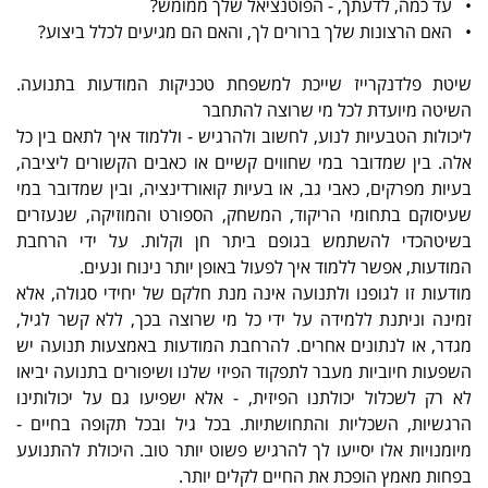
• עד כמה, לדעתך, - הפוטנציאל שלך ממומש?
• האם הרצונות שלך ברורים לך, והאם הם מגיעים לכלל ביצוע?
שיטת פלדנקרייז שייכת למשפחת טכניקות המודעות בתנועה.
השיטה מיועדת לכל מי שרוצה להתחבר
ליכולות הטבעיות לנוע, לחשוב ולהרגיש - וללמוד איך לתאם בין כל
אלה. בין שמדובר במי שחווים קשיים או כאבים הקשורים ליציבה,
בעיות מפרקים, כאבי גב, או בעיות קואורדינציה, ובין שמדובר במי
שעיסוקם בתחומי הריקוד, המשחק, הספורט והמוזיקה, שנעזרים
בשיטהכדי להשתמש בגופם ביתר חן וקלות. על ידי הרחבת
המודעות, אפשר ללמוד איך לפעול באופן יותר נינוח ונעים.
מודעות זו לגופנו ולתנועה אינה מנת חלקם של יחידי סגולה, אלא
זמינה וניתנת ללמידה על ידי כל מי שרוצה בכך, ללא קשר לגיל,
מגדר, או לנתונים אחרים. להרחבת המודעות באמצעות תנועה יש
השפעות חיוביות מעבר לתפקוד הפיזי שלנו ושיפורים בתנועה יביאו
לא רק לשכלול יכולתנו הפיזית, - אלא ישפיעו גם על יכולותינו
הרגשיות, השכליות והתחושתיות. בכל גיל ובכל תקופה בחיים -
מיומנויות אלו יסייעו לך להרגיש פשוט יותר טוב. היכולת להתנועע
בפחות מאמץ הופכת את החיים לקלים יותר.