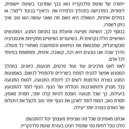
ייחודה של שיטת פלדנקרייז הוא בכך שמדובר בשיטה יישומית,
לימודית, המדגישה בתהליך הלמידה את ה"איך״ בניגוד ל”מה”. או
במילים אחרות, השאלה היא האם מה שאני עושה הוא טוב ואיך
ניתן לשפרו.
בנוסף לכך, השיטה מציעה ופועלת גם בתחום המגע. המפגשים
האישיים הללו נקראים FI. בשיעורים האישיים מתקיימת אינטגרציה
פונקציונלית, שמבטאת את החיפוש והמחשבה מאחורי כל פעולה.
הדרך שבה אנו נוגעים היא רכה, קשובה, איטית, ומותאמת במיוחד
לכל אדם.
לאט לאט מרכיבים עוד ועוד פרטים, תנועות, כיוונים. במהלך
המפגש אפשר להניח למתח בשרירים ולהתחיל לנשום. באמצעות
המגע נוצרת הזדמנות לשים לב ליכולת התנועה, לטווח התנועה
בכל מפרק ולהתארגנות הכוללת של הגוף. הגוף לומד להתנועע
ביעילות, כך שכל תנועה הופכת להיות קלה יותר, חסרת מאמץ,
חסרת כאב. המוח לומד לארגן את הגוף יותר טוב ולנצל את היכולות
של האדם בצורה יותר יעילה.
אנחנו מאמינים שכל מה שציפית מעצמך יכול להתגשם:
כולנו נוכל לחיות כפי שתמיד רצינו בעזרת שיטת פלדנקרייז.