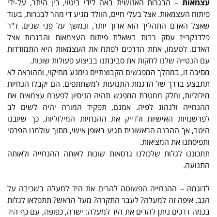
עצמאות
– הבגרות האנושית באה לידי ביטוי, בין היתר, על-ידי
פיתוח העצמאות. אצל בעלי חיים, הוולד מגיע די מהר לבגרות, בעוד
שאצל האדם התהליך הוא ארוך יותר, ונמשך על פני שנים. ד"ר
פלדנקרייז עסק רבות בשאלת פיתוח העצמאות והבגרות אצל
האדם. לטעמו, אחת הדרכים לפתח את העצמאות היא התמודדות
עם הנטייה שלנו לחקות את סביבתנו בביצוע פעולות שונות.
מסיבה זו, במהלך המפגשים הקבוצתיים נימנע מחיקוי, וההוראה לא
תתבצע בדרך של הדגמת התנועות למשתתפים. הם יקבלו הנחיות
מילוליות, וחלק ממטרת המפגש תהיה הניסיון לפענח עצמאית את
ההנחייה ולנהוג לפיה. אמנם, תפקיד המורה יהיה לשים לב
לפרשנויות האישיות ולדייק את ההנחיות המילוליות, כך שיובנו
היטב, אך ההבנה הראשונית תגיע באופן אישי, מתוך עולמנו הפרטי
ותפיסתנו את המציאות.
תתכוננו לגלות שלכולנו גרסאות שונות לאותה ההנחייה ולאותה
התנועה.
לדוגמה – ההנחייה הפשוטה להרים את היד למעלה בשכיבה על
הגב. איפה זה למעלה? לעבר התקרה? מעל הראש? תתפלאו לגלות
בכמה דרכים ניתן להרים את היד למעלה: ישרה, כפופה, עם כף היד