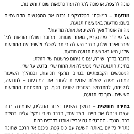
פונה לרצפה, או פונה לתקרה ועוד גרסאות שונות ומשונות.
מודעות
– ב“שפת“ הפלדנקרייז נכנה את המפגשים הקבוצתיים
בשם: מודעות באמצעות תנועה.
מה זה אומר? ואיך להשיג את אותה מודעות?
על פי ד"ר פלדנקרייז, מאחר שמוחנו מחובר ושולח הוראות לכל
איבר ואיבר שלנו, הדרך היעילה ביותר לשכלל ולשפר את המודעות
שלנו, היא באמצעות תנועה מודעת.
מדובר בדרך ישירה, עם מינימום פרשנות של הזולת:
בחינת התנועה שלי מפעילה את המוח שלי, בדגש על שלי.
המפגשים הקבוצתיים בנויים מרצף תנועות, ובמהלך השיעור
המורה מפנה שאלות שנועדות לעורר את המודעות – לתנועה,
לנשימה, למתרחש באזורים שונים בגוף. כך מתפתחת המודעות
האישית - תוך כדי תנועה.
בחירה חופשית
–
במשך השנים נצבור הרגלים, שבמידה רבה
יעצבו וינהלו את חיינו. מצד אחד, הדבר חיובי ומקל עלינו במידה
רבה. מנגד - ההרגלים גם יגבילו אותנו בדרכים רבות.
נתחיל כל יום באותה השעה עם כוס קפה, ניכנס אל הרכב שחונה