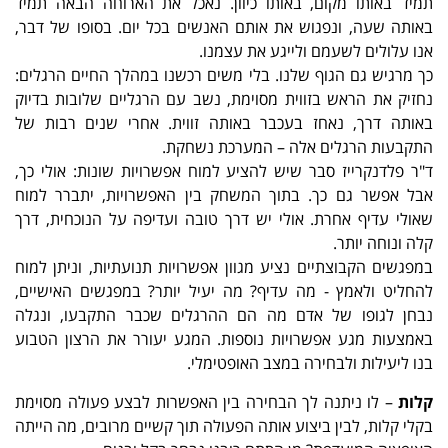
תמיד באותו מקום, באותו כיוון. נאכל את הארוחה הבאה תמיד
באותה שעה, ונפגוש את אותם האנשים בכל יום. בסופו של דבר,
אנו עלולים לשעמם ולייגע את עצמנו.
כך מרגיש גם הגוף שלנו. בלי משים רכשנו במהלך החיים הרגלים:
נחזיק את הראש בזווית מסוימת, נשב עם הרגליים שלובות בדיוק
באותה דרך, נאחז בעכבר באותה זווית. אחרי שנים רבות של
התקבעות הרגלים אלה – המערכת נשחקת.
ד"ר פלדנקרייז סבר שיש להציע למוח אפשרויות שונות: אולי כך,
אבל אפשר גם כך. בתוך המשחק בין האפשרויות, יתברר למוח
שאולי עדיף אחרת. אולי יש דרך טובה ועדיפה על הנוכחית, דרך
קלה ונוחה יותר.
במפגשים הקבוצתיים נציע מגוון אפשרויות תנועתיות, וניתן למוח
להחליט ולאמץ - מה עדיף? מה יעיל יותר? במפגשים האישיים,
נבחן לגופו של אדם מה הם ההרגלים שכבר התקבעו, ונגלה
באמצעות מגע אפשרויות נוספות. המגע יעורר את הרצון הטבוע
בנו ליעילות ולבחירה במצב האופטימלי.
קלות
–
לו ניתנה לך הבחירה בין האפשרות לבצע פעולה מסוימת
בקלי קלות, לבין ביצוע אותה הפעולה תוך קשיים מרובים, מה הייתה