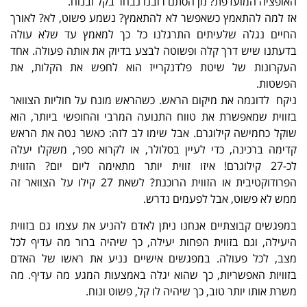
האופציה המועדפת? מן הסתם רובנו נבחר בקל ובנוח.
אז למה להתאמץ כשאפשר לא להתאמץ? נשמע פשוט, לא? לאורך
החיים נגלה שלעיתים התרגלנו כל כך למאמץ עד שלא עולה
בדעתנו שיש דרך קלה ופשוטה לבצע בדיוק את אותה פעולה. אחד
העקרונות של שיטת פלדנקרייז הוא לחפש את הקלות, את
הפשטות.
ניקח לדוגמה את מיקום הראש. כשהראש מונח על חוליות הצוואר
בזווית שמאפשרת את טווח התנועה המרבי והחופשי ביותר, הוא
שוקל כחמישה קילוגרם. אבל שימו לב לזה: כאשר נטה את הראש
קדימה ברכינה, כדי לעיין בסלולר, או לקרוא ספר, משקלו יעלה
לכ-27 קילוגרם! איזו זווית יותר מתאימה ליום יום? הזווית
הפרודוקטיבית או הזווית הרוכנת? לשאת 27 קילו על הצוואר זה
ממש לא פשוט, אבל לפעמים נדרש.
במפגשים קבוצתיים אנחנו ניתן לאדם להניע את עצמו גם בזווית
היעילה, וגם בזווית הפחות יעילה, כך שיהיה ברור מה עדיף לכל
מצב, לכל פעולה. במפגשים אישיים נניע את ראשו של האדם
בזוויות האפשריות, כך שהוא יגלה באמצעות המגע מה עדיף. מה
משרת אותו יותר טוב, כך שיהיה לו קל, פשוט ונוח.