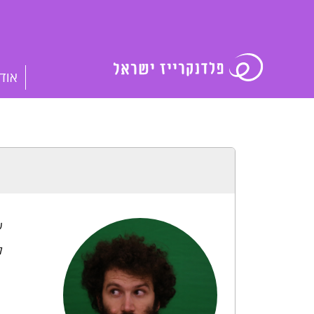
אוד
ש
לפ