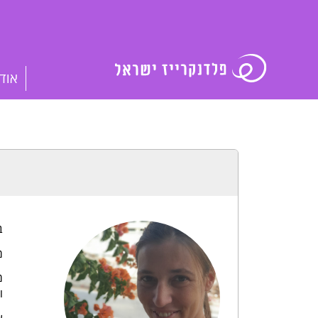
אוד
ב
מ
מ
ו
ע