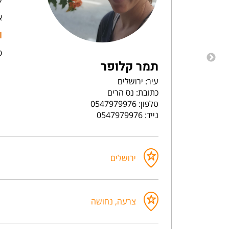
א
l
פ
תמר קלופר
עיר: ירושלים
כתובת: נס הרים
טלפון: 0547979976
נייד: 0547979976
ירושלים
צרעה, נחושה